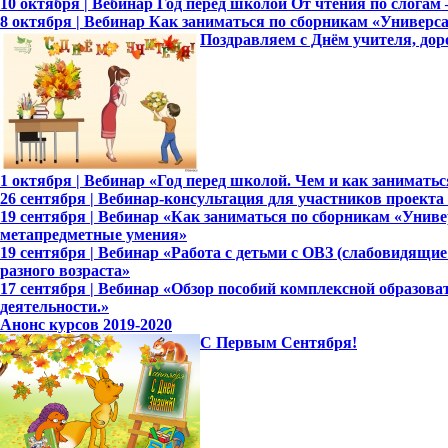
10 октября | Вебинар Год перед школой От чтения по слога
8 октября | Вебинар Как заниматься по сборникам «Универ
Поздравляем с Днём учителя, дор
1 октября | Вебинар «Год перед школой. Чем и как занимать
26 сентября | Вебинар-консультация для участников проект
19 сентября | Вебинар «Как заниматься по сборникам «Уни
метапредметные умения»
19 сентября | Вебинар «Работа с детьми с ОВЗ (слабовидящ
разного возраста»
17 сентября | Вебинар «Обзор пособий комплексной образов
деятельности.»
Анонс курсов 2019-2020
С Первым Сентября!