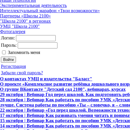
Наши технологии
Экспериментальная деятельность
Интеллектуальный марафон «Твои возможности»
Партнеры «Школы 2100»
"Школа 2100" в регионах
УМЦ "Школа 2100"
Фотогалерея
Логин:
Пароль:
Запомнить меня
Регистрация
Забыли свой пароль?
О контактах УМЦ и издательства "Баласс"
О проекте «Комплексное развитие ребёнка дошкольного возр
О группе ВКонтакте "Детский сад 2100", вебинарах, курсах
29 октября | Вебинар Год перед школой. Как подготовить ре
28 октября | Вебинар Как работать по пособию УМК «Детский 
лучше. Система работы по пособию «Ты – словечко, я – слов
22 октября | Вебинар «Год перед школой. Возможности тех
17 октября | Вебинар Как развивать умения читать и понимат
15 октября | Вебинар Как работать по пособию УМК «Детский 
14 октября | Вебинар Как работать по пособию УМК «Детский 