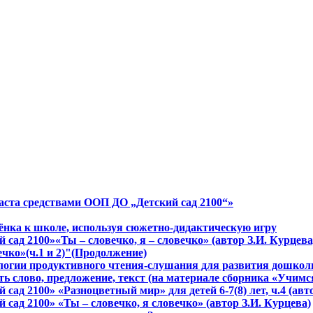
аста средствами ООП ДО „Детский сад 2100“»
бёнка к школе, используя сюжетно-дидактическую игру
сад 2100»«Ты – словечко, я – словечко» (автор З.И. Курцева
ечко»(ч.1 и 2)"(Продолжение)
нологии продуктивного чтения-слушания для развития дошко
ь слово, предложение, текст (на материале сборника «Учимся
сад 2100» «Разноцветный мир» для детей 6-7(8) лет, ч.4 (ав
сад 2100» «Ты – словечко, я словечко» (автор З.И. Курцева)