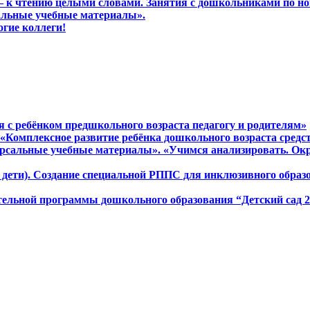
м – к чтению целыми словами. Занятия с дошкольниками по н
сальные учебные материалы».
огие коллеги!
ся с ребёнком предшкольного возраста педагогу и родителям»
а «Комплексное развитие ребёнка дошкольного возраста сред
версальные учебные материалы». «Учимся анализировать. Ок
ие дети). Создание специальной РППС для инклюзивного обра
ательной программы дошкольного образования “Детский сад 