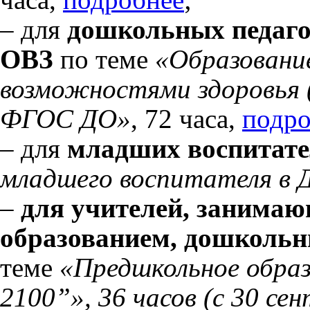
– для
дошкольных педаго
ОВЗ
по теме
«
Образовани
возможностями здоровья (
ФГОС ДО»
,
72 часа,
подро
–
для
младших воспитате
младшего воспитателя в
–
для учителей, занима
образованием, дошкольны
теме
«Предшкольное обра
2100”
»
, 36 часов
(с 30 сен