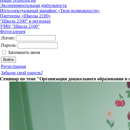
Наши технологии
Экспериментальная деятельность
Интеллектуальный марафон «Твои возможности»
Партнеры «Школы 2100»
"Школа 2100" в регионах
УМЦ "Школа 2100"
Фотогалерея
Логин:
Пароль:
Запомнить меня
Регистрация
Забыли свой пароль?
Семинар по теме "Организация дошкольного образования в 