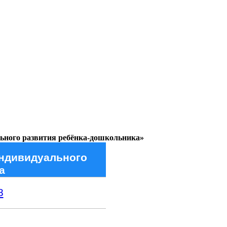
льного развития ребёнка-дошкольника»
индивидуального
а
8