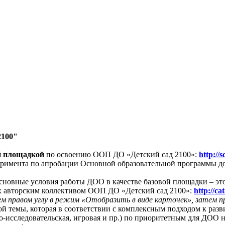
2100"
й площадкой
по освоению ООП ДО «Детский сад 2100»:
http://
еримента по апробации Основной образовательной программы до
сновные условия работы ДОО в качестве базовой площадки – это 
х авторским коллективом ООП ДО «Детский сад 2100»:
http://ca
ем правом углу в режим «Отобразить в виде карточек», затем п
кой темы, которая в соответствии с комплексным подходом к ра
-исследовательская, игровая и пр.) по приоритетным для ДОО н