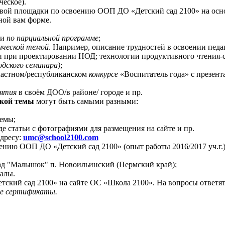
еское).
азовой площадки по освоению ООП ДО «Детский сад 2100» на ос
ной вам форме.
ли
по парциальной программе
;
ческой темой
. Например, описание трудностей в освоении пед
 при проектировании НОД; технологии продуктивного чтения-сл
одского семинара)
;
ластном/республиканском
конкурсе
«Воспитатель года» с презент
иятия
в своём ДОО/в районе/ городе и пр.
ской темы
могут быть самыми разными:
темы;
е статьи с фотографиями для размещения на сайте и пр.
адресу:
umc
@
school
2100.
com
ению ООП ДО «Детский сад 2100» (опыт работы 2016/2017 уч.г.
ад "Малышок" п. Новоильинский (Пермский край);
иалы.
тский сад 2100» на сайте ОС «Школа 2100». На вопросы ответя
е
сертификаты.