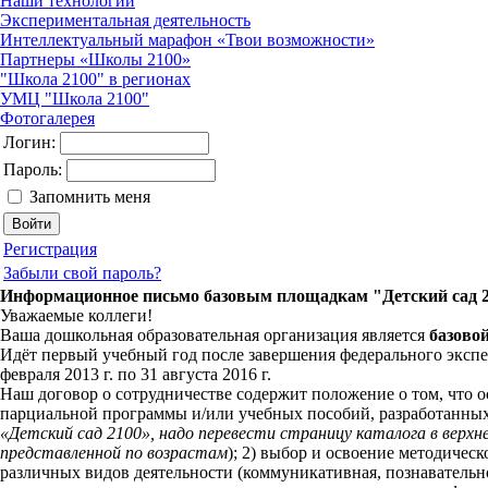
Наши технологии
Экспериментальная деятельность
Интеллектуальный марафон «Твои возможности»
Партнеры «Школы 2100»
"Школа 2100" в регионах
УМЦ "Школа 2100"
Фотогалерея
Логин:
Пароль:
Запомнить меня
Регистрация
Забыли свой пароль?
Информационное письмо базовым площадкам "Детский сад 
Уважаемые коллеги!
Ваша дошкольная образовательная организация является
базово
Идёт первый учебный год после завершения федерального эксп
февраля 2013 г. по 31 августа 2016 г.
Наш договор о сотрудничестве содержит положение о том, что о
парциальной программы и/или учебных пособий, разработанны
«Детский сад 2100», надо перевести страницу каталога в верхн
представленной по возрастам
); 2) выбор и освоение методичес
различных видов деятельности (коммуникативная, познавательно