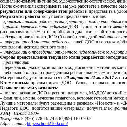
социально-коммуникативное, художественно-эстетическое, физич
После окончания эксперимента вы уже работаете в качестве б
результаты или содержание этой работы
и представить в удоб
Результаты работы
могут быть представлены в виде:
–
краткого анализа
работы
по конкретному пособию/пособиям
и
–
анализа деятельности педагогов
ДОО в соответствии с
методи
(использование элементов проблемно-диалогической технологии
–
обзора
, проведённого ДОО (базовой площадкой
районного/гор
–
информации об участии педагогов
вашей ДОО в городском/об
технологий деятельностного типа;
–
информации о проведении открытого педагогического меропр
Формы представления текущего этапа разработки методиче
–
презентация
;
– перечень
вопросов
, возникших в ходе освоения методической 
– небольшой
текст
о проведённом региональном семинаре в вид
Материалы будут приниматься
с
20 марта по 22 мая 2017 г.
по 
В теме письма
просим писать: ДОО – базовая площадка по осво
В начале письма указывать
:
– полное название ДОО и регион, например, МАДОУ детский с
– фамилии, имена, отчества педагогов, которые готовили матер
Лучшие материалы будут размещены в разделах «Новости» и «Де
Педагоги ДОО, подготовившие материалы, получат
электронны
УМЦ «Школа 2100»
Телефоны
: 8 (495) 778-16-74 и 8 (499) 110-69-68
Адрес сайта
:
http://school2100.com/