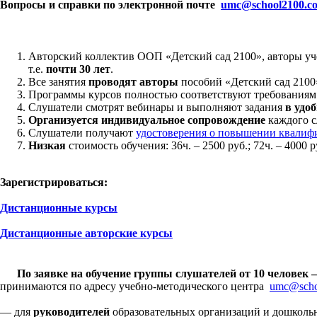
Вопросы и справки по электронной почте
umc
@
school
2100.
c
Авторский коллектив ООП «Детский сад 2100», авторы уч
т.е.
почти 30 лет
.
Все занятия
проводят авторы
пособий «Детский сад 2100
Программы курсов полностью соответствуют требования
Слушатели смотрят вебинары и выполняют задания
в удо
Организуется индивидуальное сопровождение
каждого с
Слушатели получают
удостоверения о повышении квалиф
Низкая
стоимость обучения: 36ч. – 2500 руб.; 72ч. – 4000 ру
Зарегистрироваться
:
Дистанционные курсы
Дистанционные авторские курсы
По заявке на обучение группы слушателей от 10 человек 
принимаются по адресу учебно-методического центра
umc@scho
— для
руководителей
образовательных организаций и дошколь