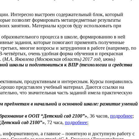
ции. Интересно выстроен содержательный блок, который
торые позволят формировать метапредметные результаты
воих занятиях. Материалы курсов буду использовать при
 образовательного процесса в школе, формированию в ней
ктивные задания, которые помогают применять полученные
-третьих, многие вопросы и затруднения в работе (например, по
В-четвёртых, очень удобная форма обучения и прекрасная
 (
М.А. Яковлева (Московская область) 2017 год, июнь
)
ной школы и подготовиться к ВПР (технологии и средства
ффективным, продуктивным и интересным. Курсы понравились
 Хорошо представлен учебный материал. Даются ссылки на
ательно, что значительная часть заданий имела практическую
ым предметам в начальной и основной школе: развитие умений
бразование в ООП
“Детский сад 2100”
»
, 36 часов
,
подробнее
;
“Детский сад 2100”»
, 72 часа,
подробнее
;
 информативную, а главное – понятную и доступную работу с