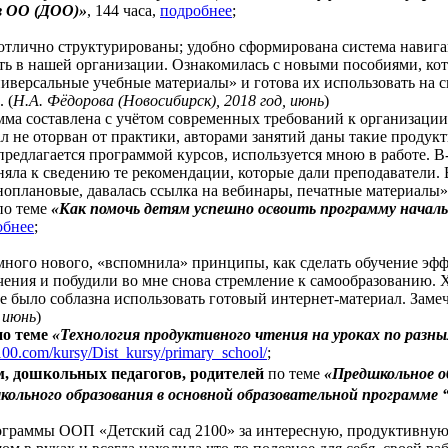
в ОО (ДОО)»
, 144 часа,
подробнее
;
тлично структурированы; удобно сформирована система навига
ть в нашей организации. Ознакомилась с новыми пособиями, ко
иверсальные учебные материалы» и готова их использовать на с
 (
Н.А. Фёдорова (Новосибирск), 2018 год, июнь
)
мма составлена с учётом современных требований к организации
л не оторван от практики, авторами занятий даны такие проду
 предлагается программой курсов, используется мною в работе. В
яла к сведению те рекомендации, которые дали преподаватели. 
ноплановые, давалась ссылка на вебинары, печатные материалы».
о теме
«Как помочь детям успешно освоить программу началь
обнее
;
много нового, «вспомнила» принципы, как сделать обучение э
чения и побудили во мне снова стремление к самообразованию.
 было соблазна использовать готовый интернет-материал. Замеч
, июнь
)
по теме
«Технология продуктивного чтения на уроках по разн
2100.com/kursy/Dist_kursy/primary_school/
;
, дошкольных педагогов, родителей
по теме
«Предшкольное о
ольного образования в основной образовательной программе 
ограммы ООП «Детский сад 2100» за интересную, продуктивную,