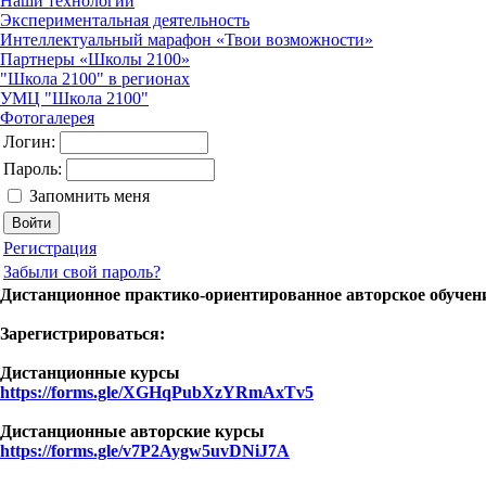
Наши технологии
Экспериментальная деятельность
Интеллектуальный марафон «Твои возможности»
Партнеры «Школы 2100»
"Школа 2100" в регионах
УМЦ "Школа 2100"
Фотогалерея
Логин:
Пароль:
Запомнить меня
Регистрация
Забыли свой пароль?
Дистанционное практико-ориентированное авторское обучение
Зарегистрироваться:
Дистанционные курсы
https://forms.gle/XGHqPubXzYRmAxTv5
Дистанционные авторские курсы
https://forms.gle/v7P2Aygw5uvDNiJ7A