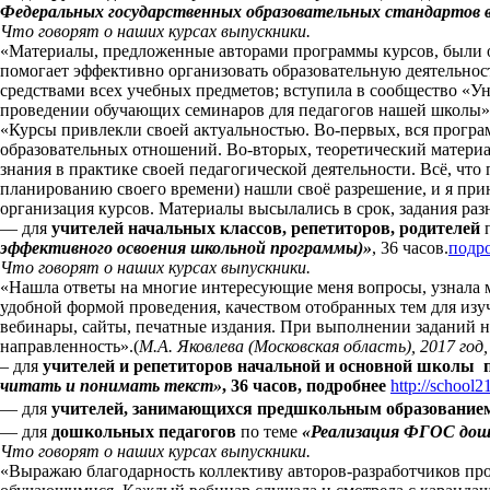
Федеральных государственных образовательных стандартов 
Что говорят о наших курсах выпускники.
«Материалы, предложенные авторами программы курсов, были о
помогает эффективно организовать образовательную деятельнос
средствами всех учебных предметов; вступила в сообщество «Ун
проведении обучающих семинаров для педагогов нашей школы».
«Курсы привлекли своей актуальностью. Во-первых, вся програ
образовательных отношений. Во-вторых, теоретический материа
знания в практике своей педагогической деятельности. Всё, что
планированию своего времени) нашли своё разрешение, и я прин
организация курсов. Материалы высылались в срок, задания раз
— для
учителей начальных классов, репетиторов, родителей
п
эффективного освоения школьной программы)»
, 36 часов
.
подр
Что говорят о наших курсах выпускники.
«Нашла ответы на многие интересующие меня вопросы, узнала 
удобной формой проведения, качеством отобранных тем для изу
вебинары, сайты, печатные издания. При выполнении заданий не
направленность».(
М.А. Яковлева (Московская область), 2017 год
– для
учителей и репетиторов начальной и основной школы 
читать и понимать текст»
, 36 часов, подробнее
http://school
—
для
учителей, занимающихся предшкольным образованием
— для
дошкольных педагогов
по теме
«Реализация ФГОС дошк
Что говорят о наших курсах выпускники.
«Выражаю благодарность коллективу авторов-разработчиков пр