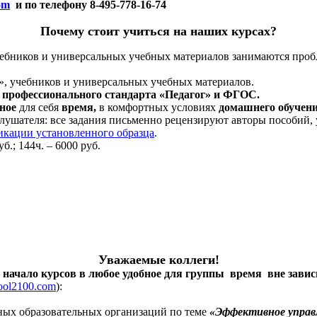
om
и по телефону 8-495-778-16-74
Почему стоит учиться на наших курсах?
ебников и универсальных учебных материалов занимаются пробле
», учебников и универсальных учебных материалов.
м
профессионального стандарта «Педагог» и ФГОС.
бное
для себя
время,
в комфортных условиях
домашнего обучен
лушателя: все задания письменно рецензируют авторы пособий,
икации установленного образца
.
б.; 144ч. – 6000 руб.
Уважаемые коллеги!
– начало курсов в любое удобное для группы время вне завис
ol2100.com
)
:
ных образовательных организаций по теме
«Эффективное управл