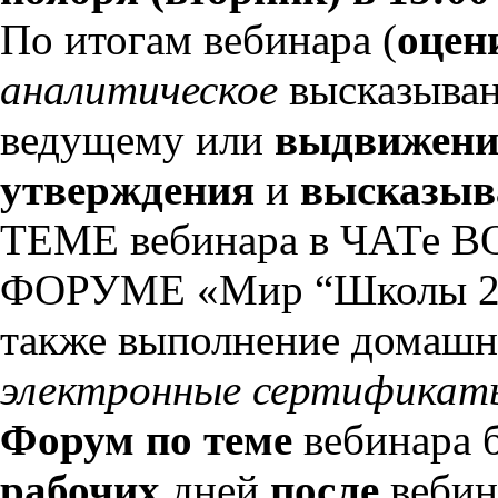
По итогам вебинара (
оцен
аналитическое
высказыва
ведущему или
выдвижени
утверждения
и
высказыва
ТЕМЕ вебинара в ЧАТе В
ФОРУМЕ «Мир “Школы 21
также выполнение домашне
электронные сертификат
Форум по теме
вебинара б
рабочих
дней
после
вебин