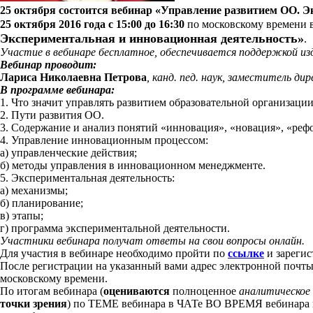
25 октября состоится вебинар «Управление развитием ОО. 
25 октября 2016 года с 15:00 до 16:30
по московскому времени 
Экспериментальная и инновационная деятельность»
.
Участие в вебинаре бесплатное, обеспечивается поддержкой из
Вебинар проводит:
Лариса Николаевна Петрова
, канд. пед. наук, заместитель 
В программе вебинара:
1. Что значит управлять развитием образовательной организации
2. Пути развития ОО.
3. Содержание и анализ понятий «инновация», «новация», «реф
4. Управление инновационным процессом:
а) управленческие действия;
б) методы управления в инновационном менеджменте.
5. Экспериментальная деятельность:
а) механизмы;
б) планирование;
в) этапы;
г) программа экспериментальной деятельности.
Участники вебинара получат ответы на свои вопросы онлайн.
Для участия в вебинаре необходимо пройти по
ссылке
и зарегис
После регистрации на указанный вами адрес электронной почты
московскому времени.
По итогам вебинара (
оцениваются
полноценное
аналитическое
точки зрения
) по ТЕМЕ вебинара в ЧАТе ВО ВРЕМЯ вебинара 