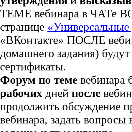
утверждения
и
высказыва
ТЕМЕ вебинара в ЧАТе В
странице
«Универсальные
«ВКонтакте» ПОСЛЕ вебин
домашнего задания) будут
сертификаты.
Форум по теме
вебинара б
рабочих
дней
после
вебин
продолжить обсуждение п
вебинара, задать вопросы