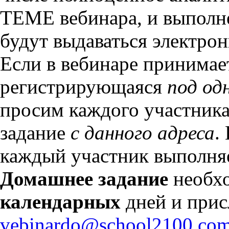
ТЕМЕ вебинара, и выпол
будут выдаваться электро
Если в вебинаре принимае
регистрирующаяся
под од
просим каждого участника
задание
с данного адреса
.
каждый участник выполняе
Домашнее задание
необх
календарных
дней и прис
vebinardo@school2100.co