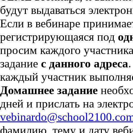
будут выдаваться электро
Если в вебинаре принимае
регистрирующаяся под
од
просим каждого участника
задание
с данного адреса
каждый участник выполняе
Домашнее задание
необхо
дней и прислать на электр
vebinardо@school2100.co
фамилию, тему и дату веби