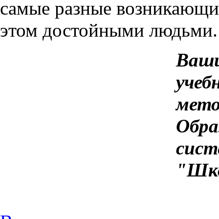
самые разные возникающие
этом достойными людьми.
Ваш
учеб
мет
Обра
сис
"Шко