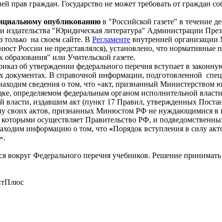
й прав граждан. Государство не может требовать от граждан со
ициальному опубликованию
в "Российской газете" в течение д
и издательства "Юридическая литература" Администрации През
 только на своем сайте. В
Регламенте
внутренней организации 
нюст России не представлялся), установлено, что нормативные
 образования" или Учительской газете.
иказ об утверждении федерального перечня вступает в законную 
ных документах. В справочной информации, подготовленной спе
находим сведения о том, что «акт, признанный Министерством
ке, определяемом федеральным органом исполнительной власти,
й власти, издавшим акт (пункт 17 Правил, утвержденных Постан
илу своих актов, признанных Минюстом РФ не нуждающимися в 
во которыми осуществляет Правительство РФ, и подведомственны
аходим информацию о том, что
«
Порядок вступления в силу ак
».
я вокруг Федерального перечня учебников. Решение принимать 
антПлюс