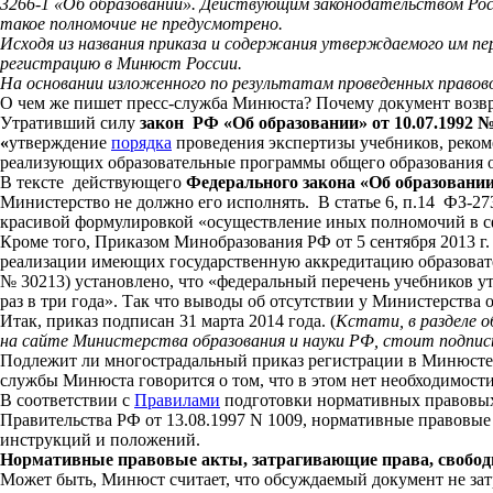
3266-1 «Об образовании». Действующим законодательством Росс
такое полномочие не предусмотрено.
Исходя из названия приказа и содержания утверждаемого им пе
регистрацию в Минюст России.
На основании изложенного по результатам проведенных правово
О чем же пишет пресс-служба Минюста? Почему документ возвр
Утративший силу
закон РФ «Об образовании» от 10.07.1992 
«
утверждение
порядка
проведения экспертизы учебников, реко
реализующих образовательные программы общего образования о
В тексте действующего
Федерального закона «Об образовании
Министерство не должно его исполнять.
В
статье 6, п.14 ФЗ-2
красивой формулировкой «осуществление иных полномочий в сф
Кроме того, Приказом Минобразования РФ от 5 сентября 2013 г
реализации имеющих государственную аккредитацию образовате
№ 30213) установлено, что «федеральный перечень учебников у
раз в три года». Так что выводы об отсутствии у Министерства
Итак, приказ подписан 31 марта 2014 года. (
Кстати, в разделе о
на сайте Министерства образования и науки РФ, стоит подпис
Подлежит ли многострадальный приказ регистрации в Минюсте?
службы Минюста говорится о том, что в этом нет необходимости
В соответствии с
Правилами
подготовки нормативных правовых
Правительства РФ от 13.08.1997 N 1009, нормативные правовые
инструкций и положений.
Нормативные правовые акты, затрагивающие права, свобод
Может быть, Минюст считает, что обсуждаемый документ не зат