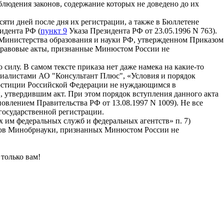
блюдения законов, содержание которых не доведено до их
есяти дней после дня их регистрации, а также в Бюллетене
идента РФ (
пункт 9
Указа Президента РФ от 23.05.1996 N 763).
Министерства образования и науки РФ, утвержденном Приказом
 правовые акты, признанные Минюстом России не
силу. В самом тексте приказа нет даже намека на какие-то
циалистами АО "Консультант Плюс", «Условия и порядок
 юстиции Российской Федерации не нуждающимся в
 утвердившим акт. При этом порядок вступления данного акта
овлением Правительства РФ от 13.08.1997 N 1009). Не все
государственной регистрации.
х им федеральных служб и федеральных агентств» п. 7)
тов Минобрнауки, признанных Минюстом России не
только вам!