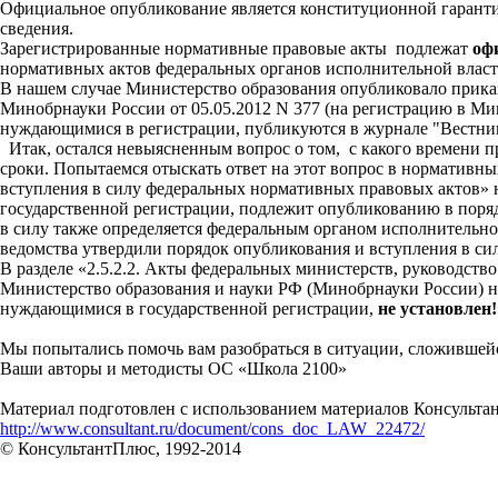
Официальное опубликование является конституционной гарантие
сведения.
Зарегистрированные нормативные правовые акты подлежат
оф
нормативных актов федеральных органов исполнительной власт
В нашем случае Министерство образования опубликовало приказ
Минобрнауки России от 05.05.2012 N 377 (на регистрацию в Ми
нуждающимися в регистрации, публикуются в журнале "Вестник
Итак, остался невыясненным вопрос о том, с какого времени пр
сроки. Попытаемся отыскать ответ на этот вопрос в норматив
вступления в силу федеральных нормативных правовых актов» 
государственной регистрации, подлежит опубликованию в поряд
в силу также определяется федеральным органом исполнительно
ведомства утвердили порядок опубликования и вступления в с
В разделе «2.5.2.2. Акты федеральных министерств, руководст
Министерство образования и науки РФ (Минобрнауки России) н
нуждающимися в государственной регистрации,
не установлен!
Мы попытались помочь вам разобраться в ситуации, сложившейс
Ваши авторы и методисты ОС «Школа 2100»
Материал подготовлен с использованием материалов Консульт
http://www.consultant.ru/document/cons_doc_LAW_22472/
© КонсультантПлюс, 1992-2014