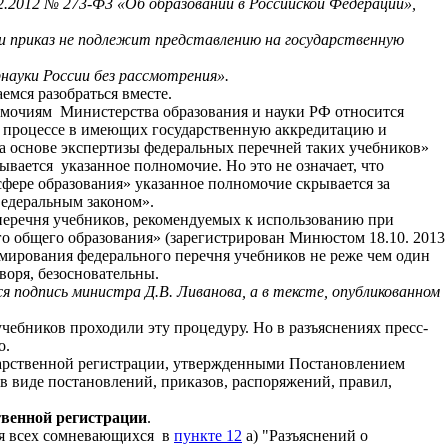
.2012 № 273-Ф3 «Об образовании в Российской Федерации»,
зи приказ не подлежит представлению на государственную
науки России без рассмотрения».
мся разобраться вместе.
номочиям Министерства образования и науки РФ относится
м процессе в имеющих государственную аккредитацию и
а основе экспертизы федеральных перечней таких учебников»
вается указанное полномочие. Но это не означает, что
сфере образования» указанное полномочие скрывается за
Федеральным законом».
перечня учебников, рекомендуемых к использованию при
о общего образования» (зарегистрирован Минюстом 18.10. 2013
рмирования федерального перечня учебников не реже чем один
воря, безосновательны.
 подпись министра Д.В. Ливанова, а в тексте, опубликованном
бников проходили эту процедуру. Но в разъяснениях пресс-
о.
дарственной регистрации, утвержденными Постановлением
в виде постановлений, приказов, распоряжений, правил,
твенной регистрации
.
ля всех сомневающихся в
пункте 12
а) "Разъяснений о