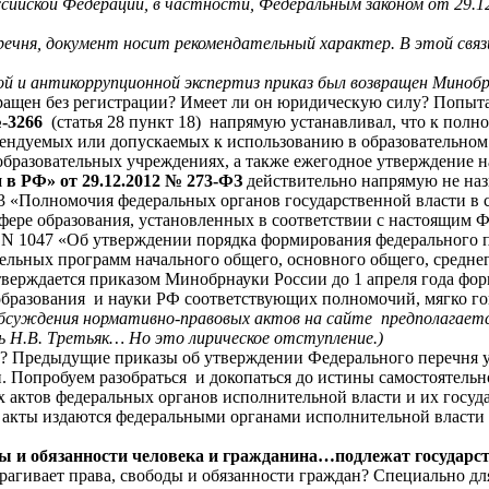
ийской Федерации, в частности, Федеральным законом от 29.12
речня, документ носит рекомендательный характер. В этой свя
й и антикоррупционной экспертиз приказ был возвращен Минобр
ащен без регистрации? Имеет ли он юридическую силу? Попытае
№-3266
(статья 28 пункт 18) напрямую устанавливал, что к пол
мендуемых или допускаемых к использованию в образовательно
бразовательных учреждениях, а также ежегодное утверждение н
 в РФ» от 29.12.2012 № 273-ФЗ
действительно напрямую не назы
73 «Полномочия федеральных органов государственной власти в 
ере образования, установленных в соответствии с настоящим 
. N 1047 «Об утверждении порядка формирования федерального 
льных программ начального общего, основного общего, среднег
тверждается приказом Минобрнауки России до 1 апреля года фо
 образования и науки РФ соответствующих полномочий, мягко го
бсуждения нормативно-правовых актов на сайте предполагается
ь Н.В. Третьяк… Но это лирическое отступление.)
 Предыдущие приказы об утверждении Федерального перечня уче
. Попробуем разобраться и докопаться до истины самостоятельн
 актов федеральных органов исполнительной власти и их госу
 акты издаются федеральными органами исполнительной власти 
ы и обязанности человека и гражданина…подлежат государс
рагивает права, свободы и обязанности граждан? Специально д