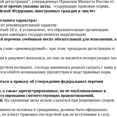
ной регистрации", утвержденных Приказом Минюста России от
исле прочих указаны акты,
«содержащие правовые нормы,
ийской Федерации, иностранных граждан и лиц без
ельного характера»
.
сит рекомендательный характер.
тьей 18 п. 4 установлено, что образовательные организации
изации имеющих государственную аккредитацию
 перечень учебников носит обязательный для исполнения, а
ии слово «рекомендуемый», при этом проходили регистрацию в
ия в документ вносились, но они не касаются интересующих нас
ерством юстиции) , господа чиновники решили сыграть с нами в
ются обойти возникающие препятствия в виде правовых норм,
иться к приказу об утверждении федерального перечня
 а также зарегистрированные, но не опубликованные в
 регулирования соответствующих правоотношений,
й.
На указанные акты нельзя ссылаться при разрешении споров
занности человека и гражданина, должны быть официально
не влекут правовых последствий как не вступившие в силу.