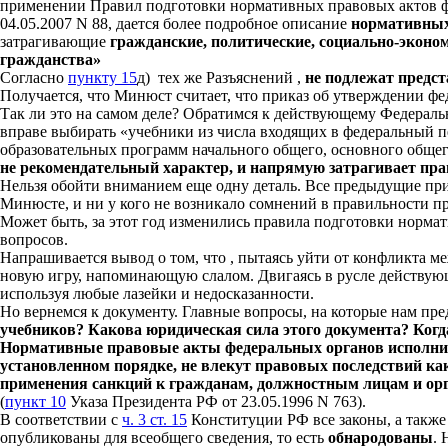
применении Правил подготовки нормативных правовых актов ф
04.05.2007 N 88, дается более подробное описание
нормативных 
затрагивающие
гражданские, политические, социально-эконо
гражданства»
Согласно
пункту 15
д) тех же Разъяснений ,
не подлежат предс
Получается, что Минюст считает, что приказ об утверждении фе
Так ли это на самом деле? Обратимся к действующему Федеральн
вправе выбирать «учебники из числа входящих в федеральный 
образовательных программ начального общего, основного общего
не рекомендательный характер, и напрямую затрагивает пра
Нельзя обойти вниманием еще одну деталь. Все предыдущие пр
Минюсте, и ни у кого не возникало сомнений в правильности п
Может быть, за этот год изменились правила подготовки норма
вопросов.
Напрашивается вывод о том, что , пытаясь уйти от конфликта 
новую игру, напоминающую слалом. Двигаясь в русле действую
используя любые лазейки и недосказанности.
Но вернемся к документу. Главные вопросы, на которые нам пре
учебников? Какова юридическая сила этого документа? Когда
Нормативные правовые акты федеральных органов исполните
установленном порядке, не влекут правовых последствий ка
применения санкций к гражданам, должностным лицам и орг
(
пункт 10
Указа Президента РФ от 23.05.1996 N 763).
В соответствии с
ч. 3 ст. 15
Конституции РФ все законы, а также
опубликованы для всеобщего сведения, то есть
обнародованы
.