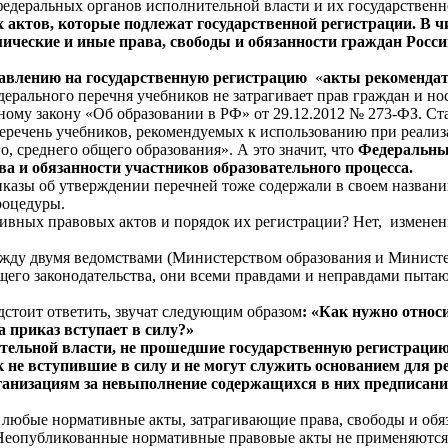
едеральных органов исполнительной власти и их государствен
актов, которые подлежат государственной регистрации. В ч
мические и иные права, свободы и обязанности граждан Росс
тавлению на государственную регистрацию
«
акты рекомендат
дерального перечня учебников не затрагивает прав граждан и но
ому закону «Об образовании в РФ» от 29.12.2012 № 273-ФЗ. Ста
перечень учебников, рекомендуемых к использованию при реал
, среднего общего образования». А это значит, что
Федеральный
ва и обязанности участников образовательного процесса.
иказы об утверждении перечней тоже содержали в своем назван
роцедуры.
тивных правовых актов и порядок их регистрации? Нет, изменен
между двумя ведомствами (Министерством образования и Минист
щего законодательства, они всеми правдами и неправдами пыта
дстоит ответить, звучат следующим образом
: «Как нужно относ
 приказ вступает в силу?»
льной власти, не прошедшие государственную регистрацию,
к не вступившие в силу и не могут служить основанием для
анизациям за невыполнение содержащихся в них предписани
 любые нормативные акты, затрагивающие права, свободы и обя
 Неопубликованные нормативные правовые акты не применяются, 