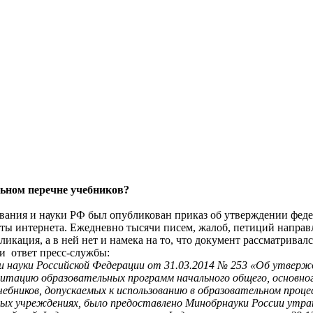
ьном перечне учебников?
ования и науки РФ был опубликован приказ об утверждении феде
ты интернета. Ежедневно тысячи писем, жалоб, петиций направл
кация, а в ней нет и намека на то, что документ рассматривал
ли ответ пресс-службы:
и науки Российской Федерации от 31.03.2014 № 253 «Об утвержд
итацию образовательных программ начального общего, основног
ебников, допускаемых к использованию в образовательном проц
ых учреждениях, было предоставлено Минобрнауки России утра