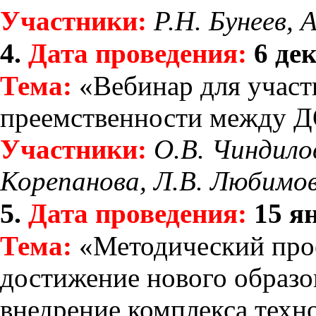
Участники:
Р.Н. Бунеев, 
4.
Дата проведения:
6 дек
Тема:
«Вебинар для участ
преемственности между Д
Участники:
О.В. Чиндилов
Корепанова, Л.В. Любимов
5.
Дата проведения:
15 я
Тема:
«Методический про
достижение нового образов
внедрение комплекса техн