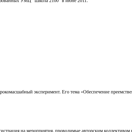
изованных УМЦ "Школа 2100" в июне 2011.
рокомасшабный эксперимент. Его тема «Обеспечение преемстве
егистрация на мероприятия, проводимые авторским коллективом