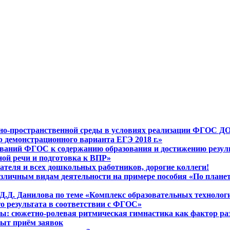
тно-пространственной среды в условиях реализации ФГОС Д
р демонстрационного варианта ЕГЭ 2018 г.»
ебований ФГОС к содержанию образования и достижению резу
зной речи и подготовка к ВПР»
теля и всех дошкольных работников, дорогие коллеги!
зличным видам деятельности на примере пособия «По планете
 Д.Д. Данилова по теме «Комплекс образовательных технолог
го результата в соответствии с ФГОС»
ры: сюжетно-ролевая ритмическая гимнастика как фактор ра
рыт приём заявок