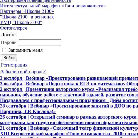
Экспериментальная деятельность
Интеллектуальный марафон «Твои возможности»
Партнеры «Школы 2100»
"Школа 2100" в регионах
УМЦ "Школа 2100"
Фотогалерея
Логин:
Пароль:
Запомнить меня
Регистрация
Забыли свой пароль?
3 октября | Вебинар «Проектирование развивающей предме
3 октября | Вебинар «Подготовка к ЕГЭ по математике. Обзо
2 октября | Презентация авторского курса «Реализация тр
навыков, обучение работе с текстовой задачей, развитие свя
Поздравляем с профессиональным праздником - Днём воспита
28 сентября | Вебинар «Проектирование занятий в ДОО по ра
Паршина, Т.Р. Кислова)»
26 сентября | Открытый семинар в рамках авторского курса
материалы как средство обеспечения нового образовательно
21 сентября | Вебинар «Сказочный театр физической культу
XIII Всероссийский марафон «Твои возможности–2018»: отк