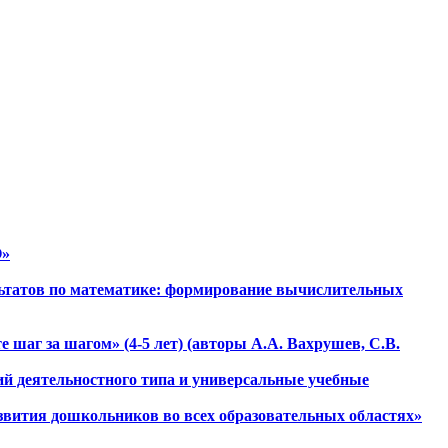
О»
льтатов по математике: формирование вычислительных
 шаг за шагом» (4-5 лет) (авторы А.А. Вахрушев, С.В.
ий деятельностного типа и универсальные учебные
звития дошкольников во всех образовательных областях»