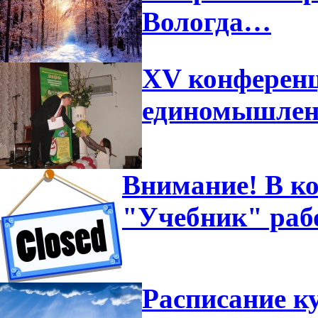
Вологда…
XV конференц
единомышлен
Внимание! В ко
"Учебник" рабо
Расписание к