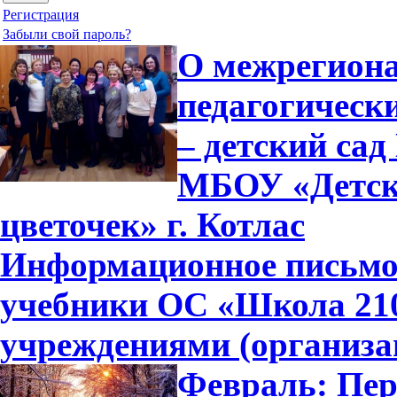
Регистрация
Забыли свой пароль?
О межрегиона
педагогичес
– детский сад
МБОУ «Детски
цветочек» г. Котлас
Информационное письмо 
учебники ОС «Школа 21
учреждениями (организа
Февраль: Пер