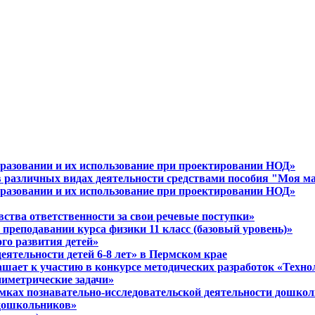
разовании и их использование при проектировании НОД»
в различных видах деятельности средствами пособия "Моя м
разовании и их использование при проектировании НОД»
вства ответственности за свои речевые поступки»
 преподавании курса физики 11 класс (базовый уровень)»
ого развития детей»
еятельности детей 6-8 лет» в Пермском крае
шает к участию в конкурсе методических разработок «Технол
ниметрические задачи»
амках познавательно-исследовательской деятельности дошко
 дошкольников»