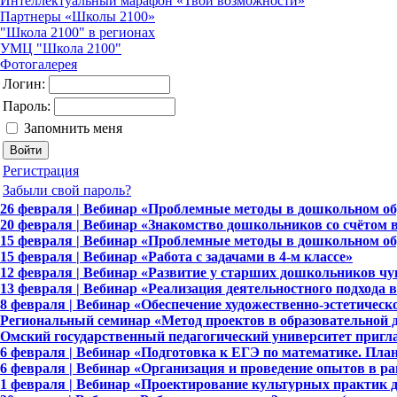
Интеллектуальный марафон «Твои возможности»
Партнеры «Школы 2100»
"Школа 2100" в регионах
УМЦ "Школа 2100"
Фотогалерея
Логин:
Пароль:
Запомнить меня
Регистрация
Забыли свой пароль?
26 февраля | Вебинар «Проблемные методы в дошкольном об
20 февраля | Вебинар «Знакомство дошкольников со счётом 
15 февраля | Вебинар «Проблемные методы в дошкольном об
15 февраля | Вебинар «Работа с задачами в 4-м классе»
12 февраля | Вебинар «Развитие у старших дошкольников чу
13 февраля | Вебинар «Реализация деятельностного подхода в
8 февраля | Вебинар «Обеспечение художественно-эстетическ
Региональный семинар «Метод проектов в образовательной д
Омский государственный педагогический университет пригла
6 февраля | Вебинар «Подготовка к ЕГЭ по математике. Пла
6 февраля | Вебинар «Организация и проведение опытов в р
1 февраля | Вебинар «Проектирование культурных практик