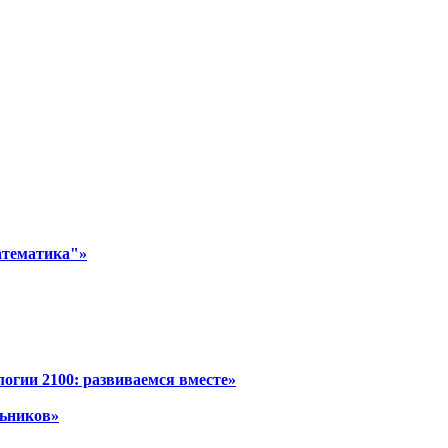
атематика"»
огии 2100: развиваемся вместе»
льников»