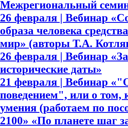
Межрегиональный семин
26 февраля | Вебинар «
образа человека средст
мир» (авторы Т.А. Котляк
26 февраля | Вебинар «З
исторические даты»
21 февраля | Вебинар «
поведением", или о том,
умения (работаем по по
2100» «По планете шаг з