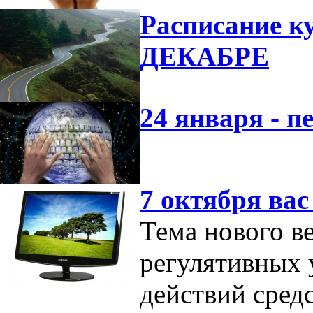
Расписание к
ДЕКАБРЕ
24 января - п
7 октября ва
Тема нового в
регулятивных
действий сре