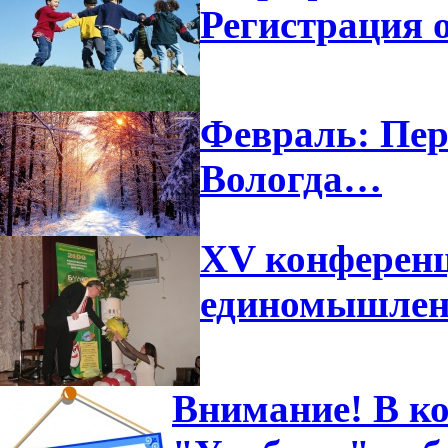
Регистрация 
Февраль: Пер
Вологда…
XV конференц
единомышлен
Внимание! В ко