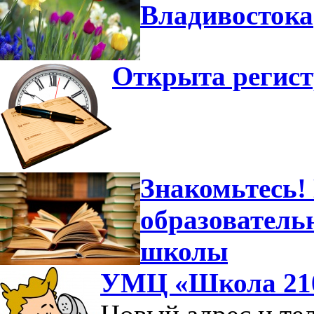
Владивостока
Открыта регист
Знакомьтесь!
образователь
школы
УМЦ «Школа 210