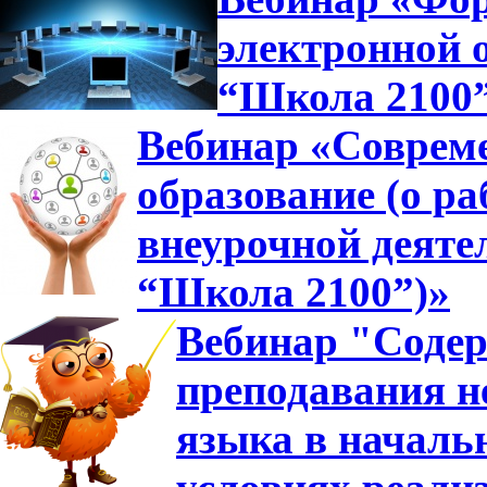
электронной 
“Школа 2100
Вебинар «Совреме
образование (о ра
внеурочной деяте
“Школа 2100”)»
Вебинар "Содер
преподавания н
языка в началь