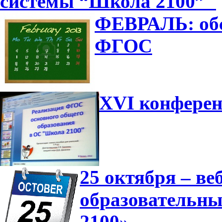
системы “Школа 2100”"
ФЕВРАЛЬ: обс
ФГОС
XVI конферен
25 октября – в
образовательн
2100»