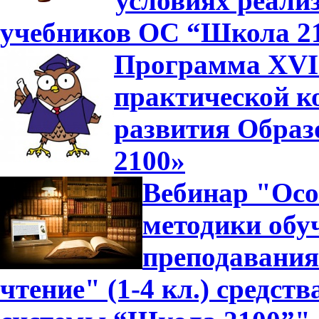
условиях реали
учебников ОС “Школа 2
Программа XVII
практической к
развития Образ
2100»
Вебинар "Осо
методики обуч
преподавания
чтение" (1-4 кл.) средс