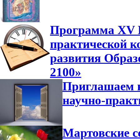
Программа XV В
практической к
развития Образ
2100»
Приглашаем н
научно-прак
Мартовские с