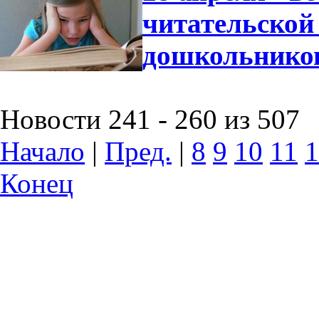
читательской
дошкольнико
Новости 241 - 260 из 507
Начало
|
Пред.
|
8
9
10
11
1
Конец