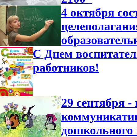
4 октября со
целеполагани
образователь
С Днем воспитател
работников!
29 сентября -
коммуникатив
дошкольного 