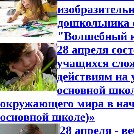
изобразительн
дошкольника 
"Волшебный 
28 апреля сос
учащихся сло
действиям на 
основной школ
окружающего мира в нач
основной школе)»
28 апреля - 