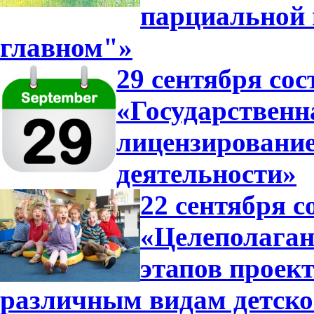
парциальной
главном"»
29 сентября сос
«Государственн
лицензирование
деятельности»
22 сентября с
«Целеполагани
этапов проек
различным видам детско