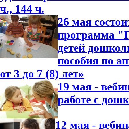
ч., 144 ч.
26 мая состо
программа "П
детей дошкол
пособия по ап
от 3 до 7 (8) лет»
19 мая - веби
работе с дош
12 мая - веби