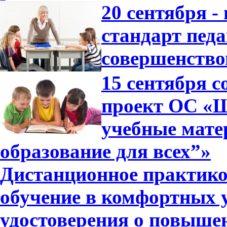
20 сентября 
стандарт педа
совершенство
15 сентября 
проект ОС «Ш
учебные мат
образование для всех”»
Дистанционное практико
обучение в комфортных 
удостоверения о повышен