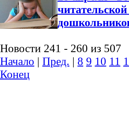
читательской
дошкольнико
Новости 241 - 260 из 507
Начало
|
Пред.
|
8
9
10
11
1
Конец