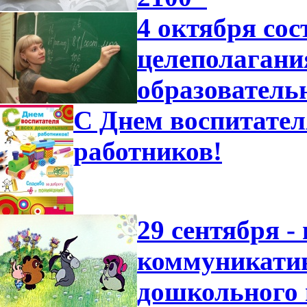
4 октября со
целеполагани
образователь
С Днем воспитател
работников!
29 сентября -
коммуникатив
дошкольного 