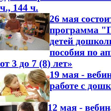
ч., 144 ч.
26 мая состо
программа "П
детей дошкол
пособия по ап
от 3 до 7 (8) лет»
19 мая - веби
работе с дош
12 мая - веби