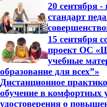
20 сентября 
стандарт педа
совершенство
15 сентября 
проект ОС «Ш
учебные мат
образование для всех”»
Дистанционное практико
обучение в комфортных 
удостоверения о повышен