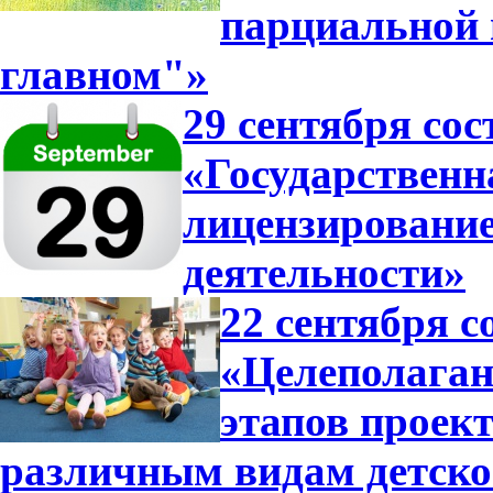
парциальной
главном"»
29 сентября сос
«Государственн
лицензирование
деятельности»
22 сентября с
«Целеполагани
этапов проек
различным видам детско