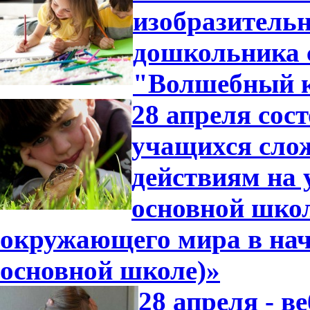
изобразительн
дошкольника 
"Волшебный 
28 апреля сос
учащихся сло
действиям на 
основной школ
окружающего мира в нач
основной школе)»
28 апреля - 