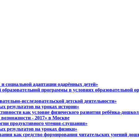
 и социальной адаптации одарённых детей»
й образовательной программы в условиях образовательной о
вательно-исследовательской детской деятельности»
ых результатов на уроках истории»
ктивности как условие физического развития ребёнка-дошко
возможности - 2017» в Москве
логии продуктивного чтения-слушания»
ых результатов на уроках физики»
ушания как средство формирования читательских умений до