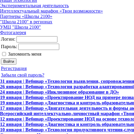
Наши технологии
Экспериментальная деятельность
Интеллектуальный марафон «Твои возможности»
Партнеры «Школы 2100»
"Школа 2100" в регионах
УМЦ "Школа 2100"
Фотогалерея
Логин:
Пароль:
Запомнить меня
Регистрация
Забыли свой пароль?
31 января | Вебинар «Технология выявления, сопровождения
26 января | Вебинар «Технология разработки адаптированно
24 января | Вебинар «Инклюзивное образование в ДО»
19 января | Вебинар «Проектирование НОД на примере позна
19 января | Вебинар «Диагностика и контроль образовательн
17 января | Вебинар «Двигательная деятельность и формы а
Всероссийский интеллектуально-личностный марафон «Твои 
12 января | Вебинар «Проектирование НОД на основе техно
12 января | Вебинар «Диагностика и контроль образовательн
10 января | Вебинар «Технология продуктивного чтения-сл