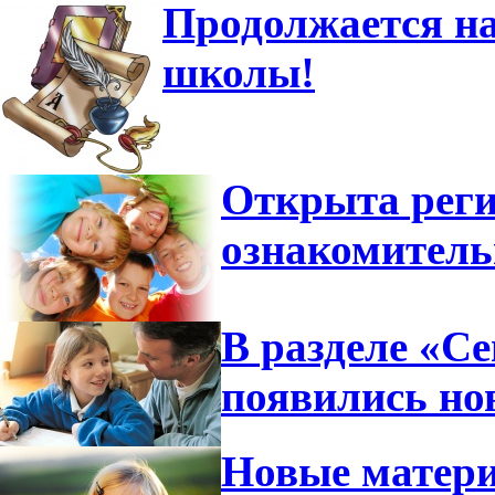
Продолжается на
школы!
Открыта реги
ознакомител
В разделе «С
появились но
Новые матери