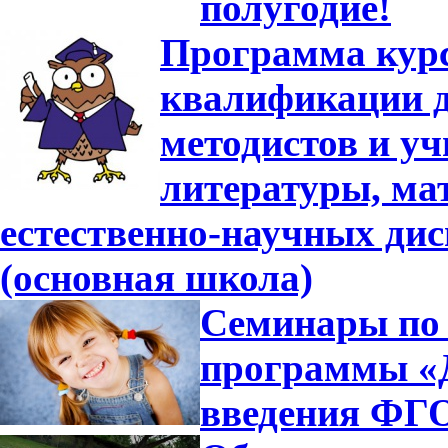
полугодие!
Программа кур
квалификации д
методистов и уч
литературы, ма
естественно-научных ди
(основная школа)
Семинары по 
программы «Д
введения ФГ