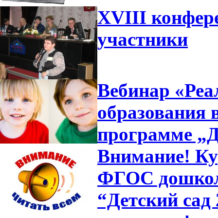
XVIII конфер
участники
Вебинар «Ре
образования 
программе „Д
Внимание! Ку
ФГОС дошкол
“Детский сад 