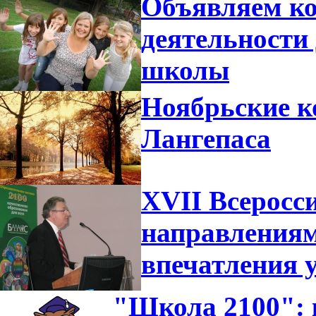
Объявляем ко
деятельности
школы
Ноябрьские к
Лангепаса
XVII Всеросс
направлениям
впечатления 
"Школа 2100":