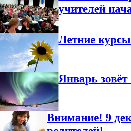
учителей нач
Летние курсы
Январь зовёт 
Внимание! 9 дек
родителей!