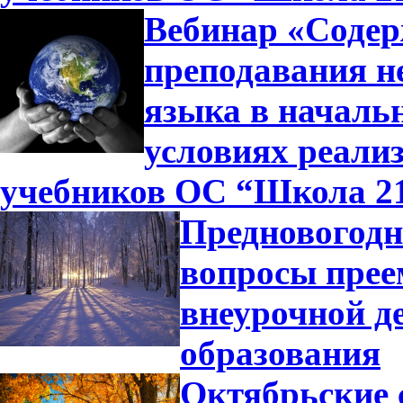
Вебинар «Содер
преподавания н
языка в началь
условиях реали
учебников ОС “Школа 2
Предновогодн
вопросы прее
внеурочной д
образования
Октябрьские