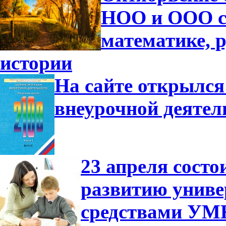
НОО и ООО с
математике, р
истории
На сайте открылся
внеурочной деятел
23 апреля сост
развитию униве
средствами УМ