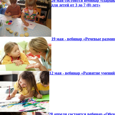
26 мая состоится вебинар «Парци
для детей от 3 до 7 (8) лет»
19 мая - вебинар «Речевые разми
12 мая - вебинар «Развитие умен
28 апреля состоится вебинар «Обу