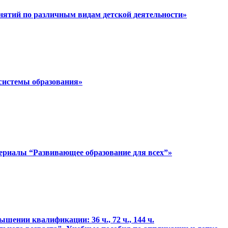
анятий по различным видам детской деятельности»
 системы образования»
ериалы “Развивающее образование для всех”»
ении квалификации: 36 ч., 72 ч., 144 ч.