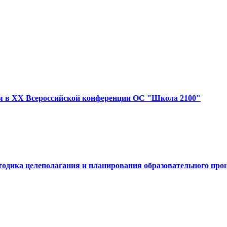
я в XX Всероссийской конференции ОС "Школа 2100"
тодика целеполагания и планирования образовательного про