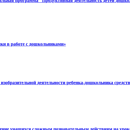
альная программа "Продуктивная деятельность детей дошкол
нки в работе с дошкольниками»
ий изобразительной деятельности ребенка-дошкольника сред
чение учащихся сложным познавательным действиям на урока