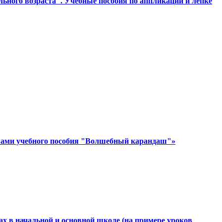
ьного возраста". Учебные пособия по аппликации и лепке
ствами учебного пособия "Волшебный карандаш"»
х в начальной и основной школе (на примере уроков