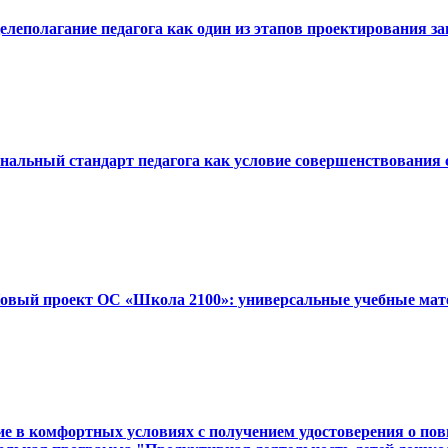
Целеполагание педагога как один из этапов проектирования з
ональный стандарт педагога как условие совершенствования
«Новый проект ОС «Школа 2100»: универсальные учебные мат
 в комфортных условиях с получением удостоверения о повыш