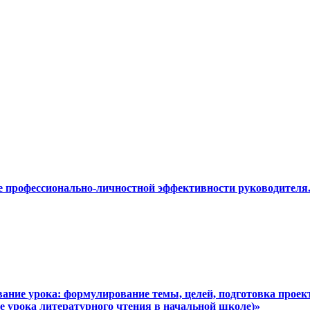
е профессионально-личностной эффективности руководител
вание урока: формулирование темы, целей, подготовка проект
е урока литературного чтения в начальной школе)»