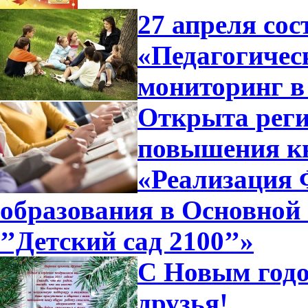
27 апреля сос
«Педагогичес
мониторинг в
Открыта реги
повышения к
«Реализация
образования в Основной
’’Детский сад 2100’’»
С Новым годо
друзья!