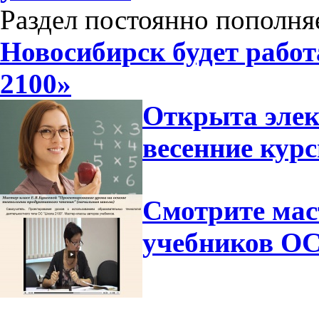
Раздел постоянно пополня
Новосибирск будет рабо
2100»
Открыта элек
весенние ку
Смотрите мас
учебников ОС