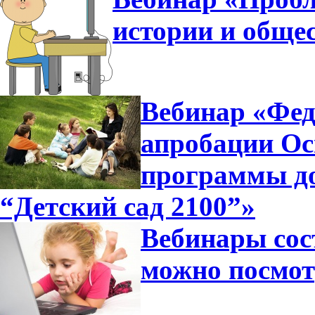
истории и общес
Вебинар «Фед
апробации Ос
программы д
“Детский сад 2100”»
Вебинары сос
можно посмот