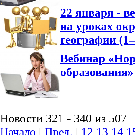
22 января - 
на уроках ок
географии (1
Вебинар «Нор
образования»
Новости 321 - 340 из 507
Начало
|
Пред.
|
12
13
14
1