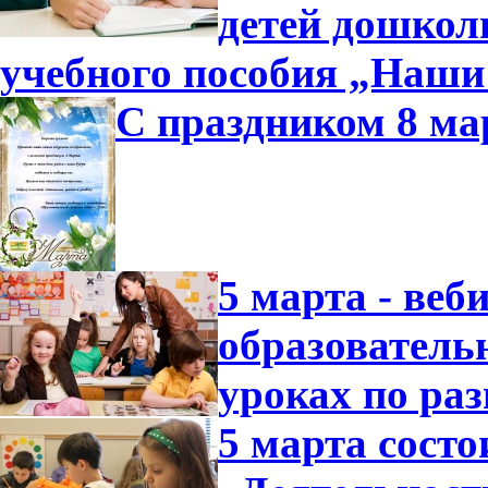
детей дошколь
учебного пособия „Наши
С праздником 8 ма
5 марта - ве
образователь
уроках по ра
5 марта состо