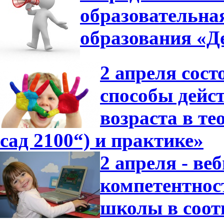
образовательна
образования «Де
2 апреля сос
способы дейс
возраста в т
сад 2100“) и практике»
2 апреля - в
компетентнос
школы в соот