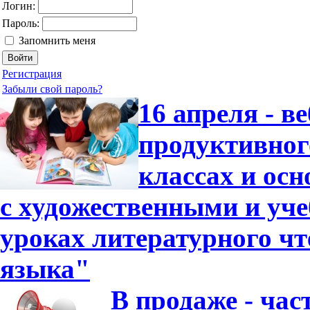
Логин:
Пароль:
Запомнить меня
Регистрация
Забыли свой пароль?
16 апреля - в
продуктивног
классах и ос
с художественными и уч
уроках литературного чт
языка"
В продаже - час