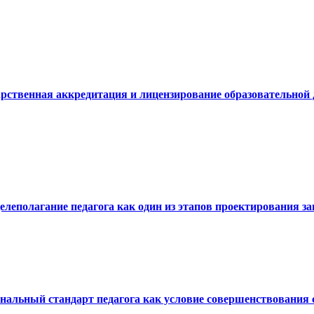
дарственная аккредитация и лицензирование образовательной
Целеполагание педагога как один из этапов проектирования з
ональный стандарт педагога как условие совершенствования