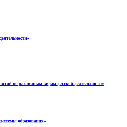
 деятельности»
анятий по различным видам детской деятельности»
 системы образования»