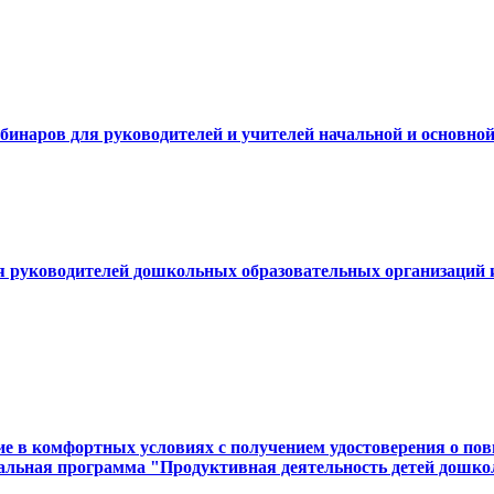
бинаров для руководителей и учителей начальной и основно
я руководителей дошкольных образовательных организаций и
 в комфортных условиях с получением удостоверения о повыш
альная программа "Продуктивная деятельность детей дошкол