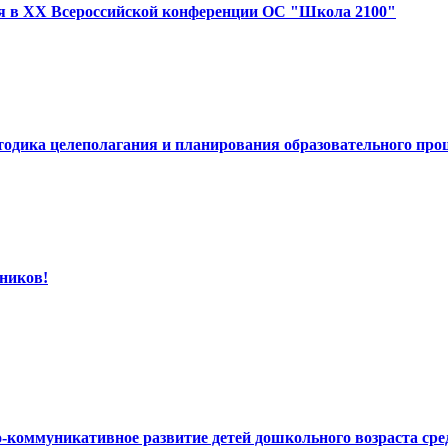
я в XX Всероссийской конференции ОС "Школа 2100"
тодика целеполагания и планирования образовательного про
ников!
но-коммуникативное развитие детей дошкольного возраста 