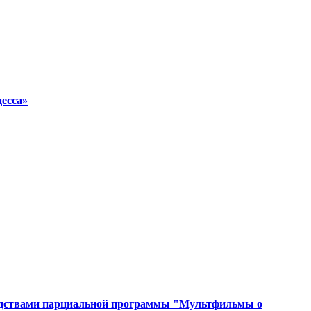
цесса»
средствами парциальной программы "Мультфильмы о