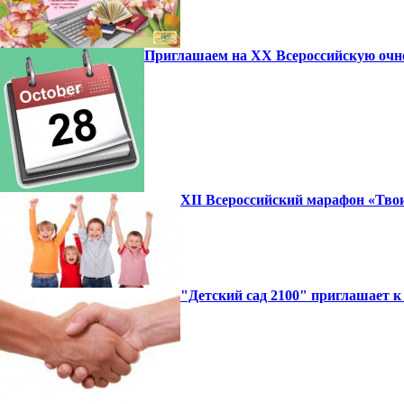
Приглашаем на XX Всероссийскую очн
XII Всероссийский марафон «Твои
"Детский сад 2100" приглашает к