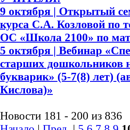
9 октября | Открытый се
курса С.А. Козловой по
ОС «Школа 2100» по ма
5 октября | Вебинар «С
старших дошкольников н
букварик» (5-7(8) лет) (а
Кислова)»
Новости 181 - 200 из 836
Начало
|
Пред.
|
5
6
7
8
9
1