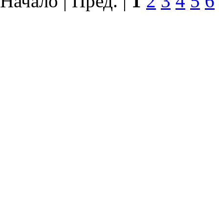
Начало | Пред. |
1
2
3
4
5
6