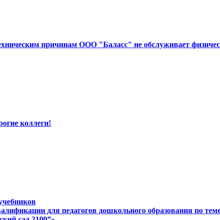
 техническим причинам ООО "Баласс" не обслуживает физичес
рогие коллеги!
учебников
лификации для педагогов дошкольного образования по тем
кий сад 2100”»