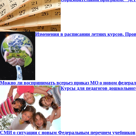
Изменения в расписании летних курсов. Про
Можно ли воспринимать всерьез приказ МО о новом федерал
Курсы для педагогов дошкольног
СМИ о ситуации с новым Федеральным перечнем учебников