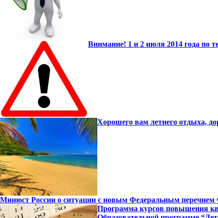
Внимание! 1 и 2 июля 2014 года по
Хорошего вам летнего отдыха, до
Минюст России о ситуации с новым Федеральным перечнем 
Программа курсов повышения ква
Образовательной программе “Детс