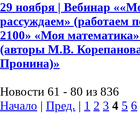
29 ноября | Вебинар ««М
рассуждаем» (работаем 
2100» «Моя математика» дл
(авторы М.В. Корепанова,
Пронина)»
Новости 61 - 80 из 836
Начало
|
Пред.
|
1
2
3
4
5
6