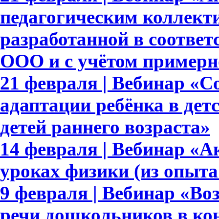
педагогическим коллек
разработанной в соотве
ООО и с учётом приме
21 февраля | Вебинар «С
адаптации ребёнка в дет
детей раннего возраста»
14 февраля | Вебинар «А
уроках физики (из опыта
9 февраля | Вебинар «Во
речи дошкольников в ко