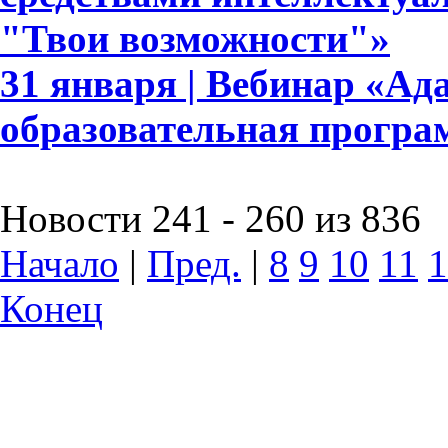
"Твои возможности"»
31 января | Вебинар «А
образовательная прогр
Новости 241 - 260 из 836
Начало
|
Пред.
|
8
9
10
11
1
Конец