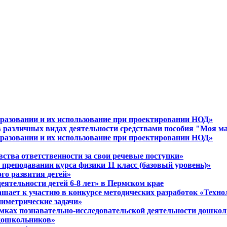
разовании и их использование при проектировании НОД»
в различных видах деятельности средствами пособия "Моя м
разовании и их использование при проектировании НОД»
вства ответственности за свои речевые поступки»
 преподавании курса физики 11 класс (базовый уровень)»
ого развития детей»
еятельности детей 6-8 лет» в Пермском крае
шает к участию в конкурсе методических разработок «Технол
ниметрические задачи»
амках познавательно-исследовательской деятельности дошко
 дошкольников»