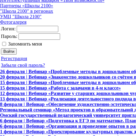
Интеллектуальный марафон «Твои возможности»
Партнеры «Школы 2100»
"Школа 2100" в регионах
УМЦ "Школа 2100"
Фотогалерея
Логин:
Пароль:
Запомнить меня
Регистрация
Забыли свой пароль?
26 февраля | Вебинар «Проблемные методы в дошкольном об
20 февраля | Вебинар «Знакомство дошкольников со счётом 
15 февраля | Вебинар «Проблемные методы в дошкольном об
15 февраля | Вебинар «Работа с задачами в 4-м классе»
12 февраля | Вебинар «Развитие у старших дошкольников чу
13 февраля | Вебинар «Реализация деятельностного подхода в
8 февраля | Вебинар «Обеспечение художественно-эстетическ
Региональный семинар «Метод проектов в образовательной д
Омский государственный педагогический университет пригла
6 февраля | Вебинар «Подготовка к ЕГЭ по математике. Пла
6 февраля | Вебинар «Организация и проведение опытов в р
1 февраля | Вебинар «Проектирование культурных практик