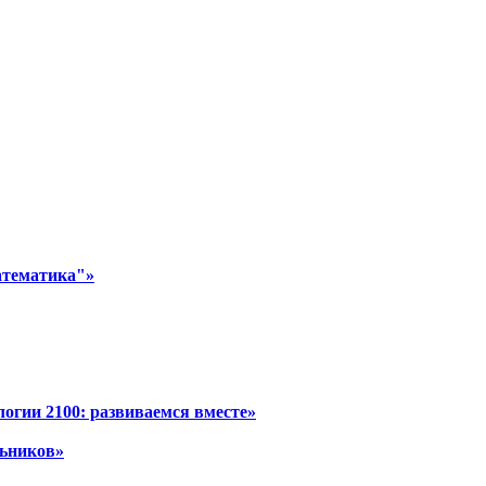
атематика"»
огии 2100: развиваемся вместе»
льников»