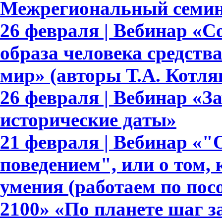
Межрегиональный семин
26 февраля | Вебинар «
образа человека средст
мир» (авторы Т.А. Котляк
26 февраля | Вебинар «З
исторические даты»
21 февраля | Вебинар «
поведением", или о том,
умения (работаем по по
2100» «По планете шаг з