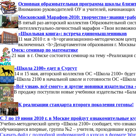
Основная образовательная программа школы близит
Вниманию руководителей ОУ и учителей, начинающих 1
Московский Марафон-2010: творчество+знания+рабо
В пятый раз авторский коллектив Образовательной си
интеллектуально-личностный марафон «Твои возможно
«Школьная книга»: встреча единомышленников
11 мая 2010 г. в <b>организационно-методическом цен
включенных <b>Департаментом образования г. Москвы<
Омск: семинар по математике
21 мая в г. Омске состоится семинар на тему «Реализация
«Школа 2100» едет в Сургут
14 и 15 мая, авторский коллектив ОС «Школа 2100» буде
«Школа 2100 в начальной школе и готовности ОС «Школа 
«Всё узнаю, всё смогу» и другие новинки издательства
В продажу поступили новые учебники издательства «Бала
К реализации стандарта второго поколения готовы!
С 7 по 19 июня 2010 г. в Москве пройдут ознакомительные 
Учебно-методический центр «Школа 2100» сообщает, что ознак
обучающиеся впервые, группа №2 – учителя, проходившие курсы 
Скачать файл с подробной информацией о курсах в формате Wor