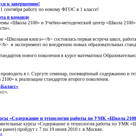
ся к завершению!
 сентября работу по новому ФГОС в 1 классе!
та в команде
стемы «Школа 2100» и Учебно-методический центр «Школа 2100»
сти».
тре «Школьная книга»</b> состоялась первая встреча школ, раб
/b> в эксперимент по внедрению новых образовательных станда
 стандартов нового поколения в курсе математики Образователь
т проводить в г. Сургуте семинар, посвящённый содержанию и 
2100» к реализации стандартов второго поколения.
 «Баласс»
сс».
курсы «Содержание и технология работы по УМК «Школа 2100
омительные курсы «Содержание и технология работы по УМК «Шк
ранее) пройдут с 7 по 19 июня 2010 г. в Москве.
d.