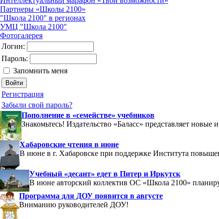
Интеллектуальный марафон «Твои возможности»
Партнеры «Школы 2100»
"Школа 2100" в регионах
УМЦ "Школа 2100"
Фотогалерея
Логин:
Пароль:
Запомнить меня
Регистрация
Забыли свой пароль?
Пополнение в «семействе» учебников
Знакомьтесь! Издательство «Баласс» представляет новые 
Хабаровские чтения в июне
В июне в г. Хабаровске при поддержке Института повыш
Учебный «десант» едет в Питер и Иркутск
В июне авторский коллектив ОС «Школа 2100» планиру
Программа для ДОУ появится в августе
Вниманию руководителей ДОУ!