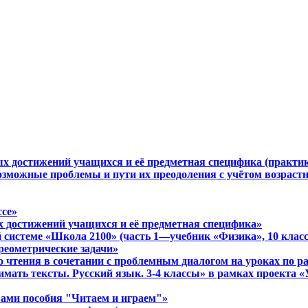
ых достижений учащихся и её предметная специфика (практи
Возможные проблемы и пути их преодоления с учётом возрас
ссе»
х достижений учащихся и её предметная специфика»
 системе «Школа 2100» (часть 1—учебник «Физика», 10 класс
реометрические задачи»
о чтения в сочетании с проблемным диалогом на уроках по 
имать тексты. Русский язык. 3-4 классы» в рамках проекта
твами пособия "Читаем и играем"»