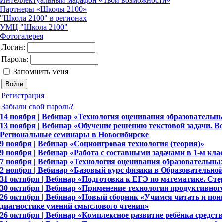
Интеллектуальный марафон «Твои возможности»
Партнеры «Школы 2100»
"Школа 2100" в регионах
УМЦ "Школа 2100"
Фотогалерея
Логин:
Пароль:
Запомнить меня
Регистрация
Забыли свой пароль?
14 ноября | Вебинар «Технология оценивания образовательн
13 ноября | Вебинар «Обучение решению текстовой задачи. 
Региональные семинары в Новосибирске
9 ноября | Вебинар «Социоигровая технология (теория)»
9 ноября | Вебинар «Работа с составными задачами в 1-м кла
7 ноября | Вебинар «Технология оценивания образовательны
2 ноября | Вебинар «Базовый курс физики в Образовательной
31 октября | Вебинар «Подготовка к ЕГЭ по математике. Сте
30 октября | Вебинар «Применение технологии продуктивног
26 октября | Вебинар «Новый сборник «Учимся читать и пон
диагностике умений смыслового чтения»
26 октября | Вебинар «Комплексное развитие ребёнка средс