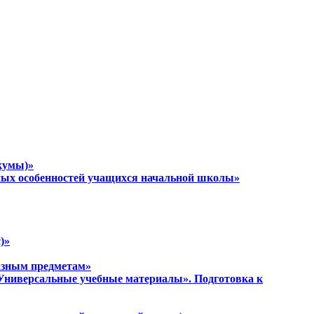
кумы)»
тных особенностей учащихся начальной школы»
)»
разным предметам»
 «Универсальные учебные материалы». Подготовка к