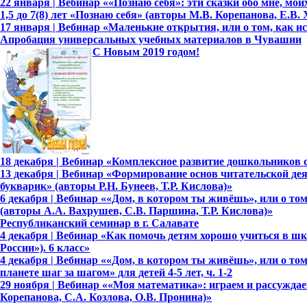
22 января | Вебинар ««Познаю себя»: эти сказки обо мне, мо
1,5 до 7(8) лет «Познаю себя» (авторы М.В. Корепанова, Е.В.
17 января | Вебинар «Маленькие открытия, или о том, как 
Апробация универсальных учебных материалов в Чувашии
С Новым 2019 годом!
18 декабря | Вебинар «Комплексное развитие дошкольников сре
13 декабря | Вебинар «Формирование основ читательской де
букварик» (авторы Р.Н. Бунеев, Т.Р. Кислова)»
6 декабря | Вебинар ««Дом, в котором ты живёшь», или о то
(авторы А.А. Вахрушев, С.В. Паршина, Т.Р. Кислова)»
Республиканский семинар в г. Салавате
4 декабря | Вебинар «Как помочь детям хорошо учиться в ш
России»). 6 класс»
4 декабря | Вебинар ««Дом, в котором ты живёшь», или о т
планете шаг за шагом» для детей 4-5 лет, ч. 1-2
29 ноября | Вебинар ««Моя математика»: играем и рассуждаем
Корепанова, С.А. Козлова, О.В. Пронина)»