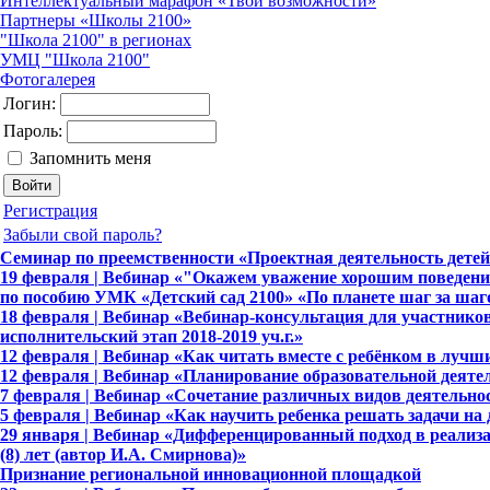
Интеллектуальный марафон «Твои возможности»
Партнеры «Школы 2100»
"Школа 2100" в регионах
УМЦ "Школа 2100"
Фотогалерея
Логин:
Пароль:
Запомнить меня
Регистрация
Забыли свой пароль?
Семинар по преемственности «Проектная деятельность детей 
19 февраля | Вебинар «"Окажем уважение хорошим поведение
по пособию УМК «Детский сад 2100» «По планете шаг за шаг
18 февраля | Вебинар «Вебинар-консультация для участнико
исполнительский этап 2018-2019 уч.г.»
12 февраля | Вебинар «Как читать вместе с ребёнком в лучш
12 февраля | Вебинар «Планирование образовательной деяте
7 февраля | Вебинар «Сочетание различных видов деятельно
5 февраля | Вебинар «Как научить ребенка решать задачи на
29 января | Вебинар «Дифференцированный подход в реализа
(8) лет (автор И.А. Смирнова)»
Признание региональной инновационной площадкой