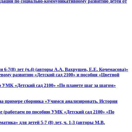
мендации по социально-коммуникативному развитию детей от
 6-7(8) лет (ч.4) (авторы А.А. Вахрушев, Е.Е. Кочемасова)»
вому развитию «Детский сад 2100» и пособия «Цветной
ию УМК «Детский сад 2100» «По планете шаг за шагом»
на примере сборника «Учимся анализировать. История
не (работаем по пособию УМК «Детский сад 2100» «По
ика» для детей 5-7 (8) лет, ч. 1-3 (авторы М.В.