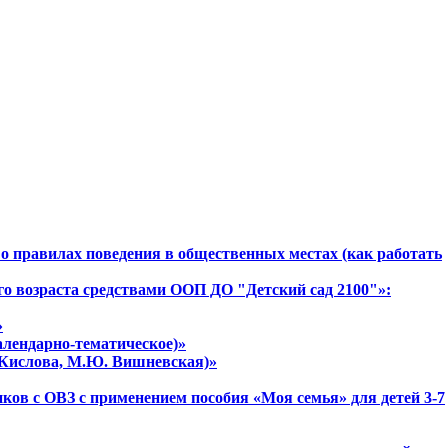
о правилах поведения в общественных местах (как работать
го возраста средствами ООП ДО "Детский сад 2100"»:
»
алендарно-тематическое)»
. Кислова, М.Ю. Вишневская)»
ов с ОВЗ с применением пособия «Моя семья» для детей 3-7