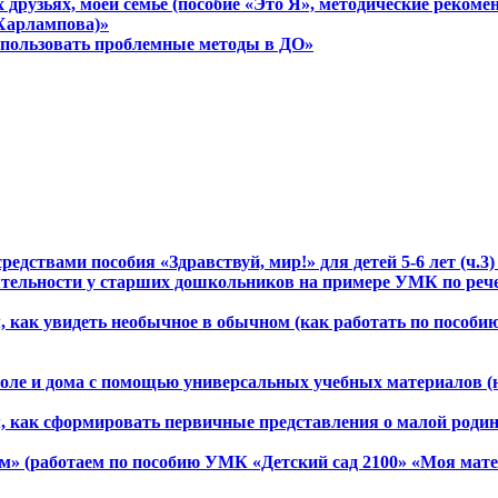
их друзьях, моей семье (пособие «Это Я», методические реко
 Харлампова)»
использовать проблемные методы в ДО»
дствами пособия «Здравствуй, мир!» для детей 5-6 лет (ч.3) и
ятельности у старших дошкольников на примере УМК по рече
м, как увидеть необычное в обычном (как работать по пособ
коле и дома с помощью универсальных учебных материалов (
ом, как сформировать первичные представления о малой роди
» (работаем по пособию УМК «Детский сад 2100» «Моя математ