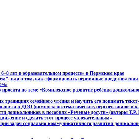
6–8 лет в образовательном процессе» в Пермском крае
м", или о том, как сформировать первичные представления 
ом»
в проекта по теме «Комплексное развитие ребёнка дошкольно
их традициях семейного чтения и научить его понимать текст
льности в ДОО (комплексно-тематическое, перспективное и к
сти дошкольников в пособиях «Речевые досуги» (авторы Т.Р
 движение и сделать этот процесс увлекательным»
ции задач социально-коммуникативного развития дошкольник