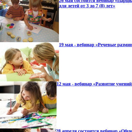
26 мая состоится вебинар «Парци
для детей от 3 до 7 (8) лет»
19 мая - вебинар «Речевые разми
12 мая - вебинар «Развитие умен
28 апреля состоится вебинар «Обу