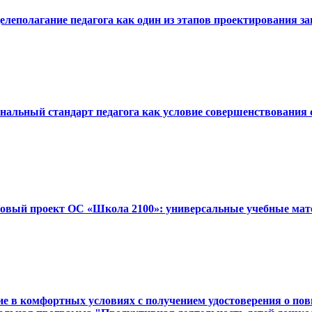
Целеполагание педагога как один из этапов проектирования з
ональный стандарт педагога как условие совершенствования
«Новый проект ОС «Школа 2100»: универсальные учебные мат
 в комфортных условиях с получением удостоверения о повыш