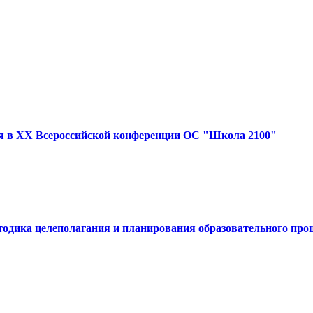
я в XX Всероссийской конференции ОС "Школа 2100"
тодика целеполагания и планирования образовательного про