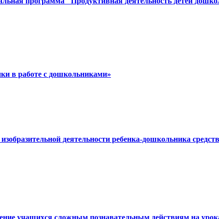
альная программа "Продуктивная деятельность детей дошкол
нки в работе с дошкольниками»
ий изобразительной деятельности ребенка-дошкольника сред
чение учащихся сложным познавательным действиям на урока