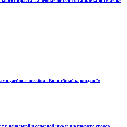
ьного возраста". Учебные пособия по аппликации и лепке
ствами учебного пособия "Волшебный карандаш"»
х в начальной и основной школе (на примере уроков