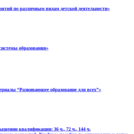
анятий по различным видам детской деятельности»
 системы образования»
ериалы “Развивающее образование для всех”»
ении квалификации: 36 ч., 72 ч., 144 ч.