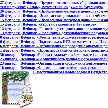
27 февраля | Вебинар «Представление новых сборников для
тем по русскому языку, математике, окружающему миру)»
26 февраля | Вебинар «Проблемные методы в дошкольном об
20 февраля | Вебинар «Знакомство дошкольников со счётом 
15 февраля | Вебинар «Проблемные методы в дошкольном об
15 февраля | Вебинар «Работа с задачами в 4-м классе»
12 февраля | Вебинар «Развитие у старших дошкольников чу
13 февраля | Вебинар «Реализация деятельностного подхода в
8 февраля | Вебинар «Обеспечение художественно-эстетическ
6 февраля | Вебинар «Подготовка к ЕГЭ по математике. Пла
6 февраля | Вебинар «Организация и проведение опытов в р
1 февраля | Вебинар «Проектирование культурных практик
30 января | Вебинар «Работа с задачами в 3-м классе (занятие
25 января | Вебинар «Вариативность дошкольного образован
23 января | Вебинар «Организация и содержание деятельнос
18 января | Вебинар «Формирование позитивных установок
С наступающим Новым годом и Рождеств