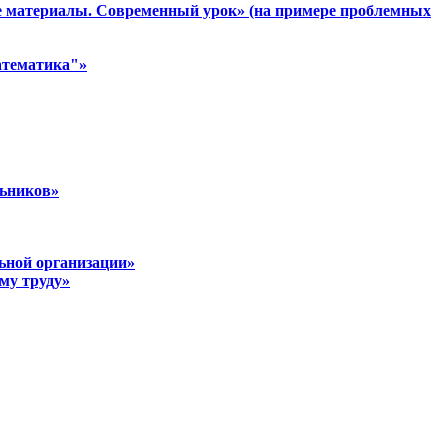
е материалы. Современный урок» (на примере проблемных
атематика"»
льников»
льной организации»
му труду»