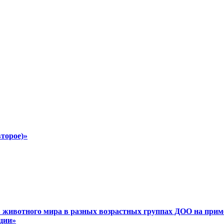
второе)»
в животного мира в разных возрастных группах ДОО на прим
ции»