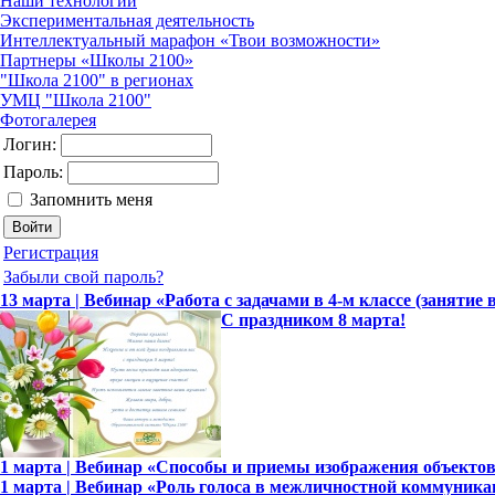
Наши технологии
Экспериментальная деятельность
Интеллектуальный марафон «Твои возможности»
Партнеры «Школы 2100»
"Школа 2100" в регионах
УМЦ "Школа 2100"
Фотогалерея
Логин:
Пароль:
Запомнить меня
Регистрация
Забыли свой пароль?
13 марта | Вебинар «Работа с задачами в 4-м классе (занятие 
С праздником 8 марта!
1 марта | Вебинар «Способы и приемы изображения объекто
1 марта | Вебинар «Роль голоса в межличностной коммуника