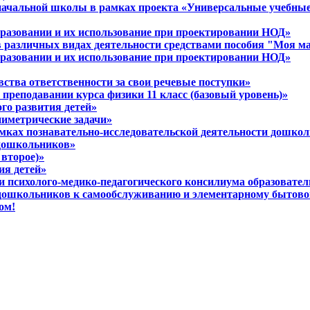
 начальной школы в рамках проекта «Универсальные учебны
разовании и их использование при проектировании НОД»
в различных видах деятельности средствами пособия "Моя м
разовании и их использование при проектировании НОД»
вства ответственности за свои речевые поступки»
 преподавании курса физики 11 класс (базовый уровень)»
ого развития детей»
ниметрические задачи»
амках познавательно-исследовательской деятельности дошко
 дошкольников»
 второе)»
ия детей»
ти психолого-медико-педагогического консилиума образовате
 дошкольников к самообслуживанию и элементарному бытово
ом!