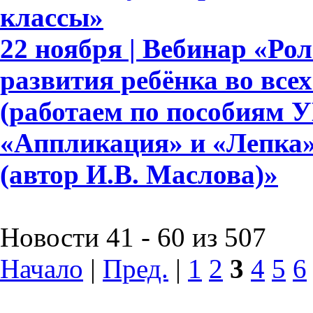
классы»
22 ноября | Вебинар «Ро
развития ребёнка во все
(работаем по пособиям 
«Аппликация» и «Лепка» д
(автор И.В. Маслова)»
Новости 41 - 60 из 507
Начало
|
Пред.
|
1
2
3
4
5
6