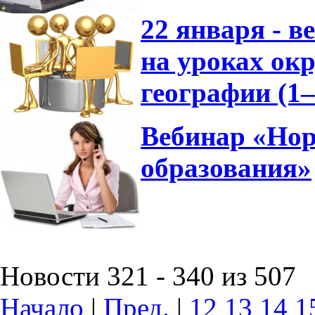
22 января - 
на уроках ок
географии (1
Вебинар «Нор
образования»
Новости 321 - 340 из 507
Начало
|
Пред.
|
12
13
14
1