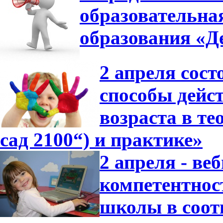
образовательна
образования «Де
2 апреля сос
способы дейс
возраста в т
сад 2100“) и практике»
2 апреля - в
компетентнос
школы в соот