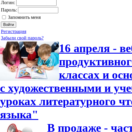
Логин:
Пароль:
Запомнить меня
Регистрация
Забыли свой пароль?
16 апреля - в
продуктивног
классах и ос
с художественными и уч
уроках литературного чт
языка"
В продаже - час