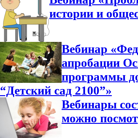
истории и общес
Вебинар «Фед
апробации Ос
программы д
“Детский сад 2100”»
Вебинары сос
можно посмот