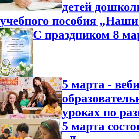
детей дошколь
учебного пособия „Наши
С праздником 8 ма
5 марта - ве
образователь
уроках по ра
5 марта состо